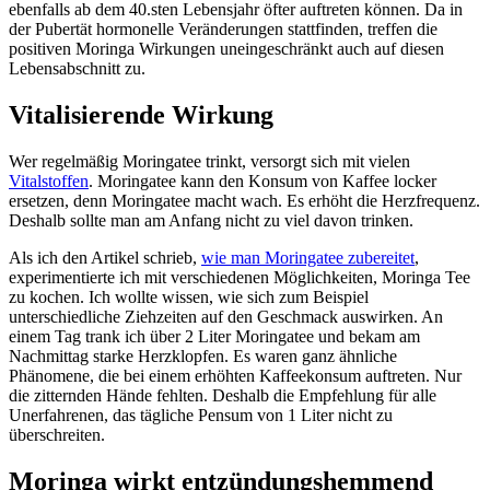
ebenfalls ab dem 40.sten Lebensjahr öfter auftreten können. Da in
der Pubertät hormonelle Veränderungen stattfinden, treffen die
positiven Moringa Wirkungen uneingeschränkt auch auf diesen
Lebensabschnitt zu.
Vitalisierende Wirkung
Wer regelmäßig Moringatee trinkt, versorgt sich mit vielen
Vitalstoffen
. Moringatee kann den Konsum von Kaffee locker
ersetzen, denn Moringatee macht wach. Es erhöht die Herzfrequenz.
Deshalb sollte man am Anfang nicht zu viel davon trinken.
Als ich den Artikel schrieb,
wie man Moringatee zubereitet
,
experimentierte ich mit verschiedenen Möglichkeiten, Moringa Tee
zu kochen. Ich wollte wissen, wie sich zum Beispiel
unterschiedliche Ziehzeiten auf den Geschmack auswirken. An
einem Tag trank ich über 2 Liter Moringatee und bekam am
Nachmittag starke Herzklopfen. Es waren ganz ähnliche
Phänomene, die bei einem erhöhten Kaffeekonsum auftreten. Nur
die zitternden Hände fehlten. Deshalb die Empfehlung für alle
Unerfahrenen, das tägliche Pensum von 1 Liter nicht zu
überschreiten.
Moringa wirkt entzündungshemmend