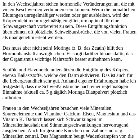
In den Wechseljahren stehen hormonelle Veränderungen an, die mit
vielen Beschwerden verbunden sein können. Wenn die monatlichen
Blutungen unregelmäßiger werden oder gar ausbleiben, wird der
Körper nicht mehr regelmäßig entgiftet, um optimal für eine
Schwangerschaft vorbereitet zu sein. Diese Entgiftungsfunktion
übernehmen oft plötzliche Schweißausbrüche, die von vielen Frauen
als unangenehm erlebt werden.
Das muss aber nicht sein! Moringa (z. B. das Zeatin) hilft den
Hormonhaushalt auszugleichen. Es sorgt darüber hinaus dafür, dass
der Organismus wichtige Nährstoffe besser aufnehmen kann.
Senföle und Flavonoide unterstützen die Entgiftung des Körpers,
ebenso Ballaststoffe, welche den Darm aktivieren. Das ist auch für
die Lebergesundheit sehr gut. Anhand eigener Erfahrungen habe ich
festgestellt, dass die Schweißausbrüche nach einer regelmäßigen
Einnahme (aktuell ca. 5 g täglich Moringa Blattpulver) plötzlich
aufhörten.
Frauen in den Wechseljahren brauchen viele Mineralien,
Spurenelemente und Vitamine: Calcium, Eisen, Magnesium und das
Vitamin K. Dadurch lassen sich Schwankungen im
Mineralienhaushalt und Stimmungsschwankungen hervorragend
ausgleichen. Auch für gesunde Knochen und Zähne sind o. g.
Mineralien zentral. Das Magnesium beugt Wadenkrämpfen vor, die