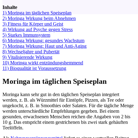
Inhalte
1)
Moringa im täglichen Speiseplan
2)
Moringa Wirkung beim Abnehmen
3)
Fitness für Körper und Geist
4)
Wirkung auf Psyche gegen Stress
5)
Starkes Immunsystem
6)
Moringa Wirkung: gesundes Wachstum
7)
Moringa Wirkung: Haut und Anti-Aging
8)
Wechseljahre und Pubertät
9)
Vitalisierende Wirkung
10)
Moringa wirkt entzündungshemmend
11)
Bioqualität ist Voraussetzung
Moringa im täglichen Speiseplan
Moringa kann sehr gut in den täglichen Speiseplan integriert
werden, z. B. als Würzmittel für Eintöpfe, Pizzen, als Tee oder
ungekocht, z. B. in Smoothies oder Salaten. Für die tägliche Menge
werden unterschiedliche Empfehlungen gegeben. Bei einem
gesunden, erwachsenen Menschen reichen die Angaben von 2 bis
10 g. Das entspricht einem gestrichenen bis zwei stark gehäuften
Teelöffeln.