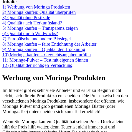
Inhalte
1)
Werbung von Moringa Produkten
2)
Moringa kaufen: Qualität überprüfen
3)
Qualität ohne Pestizide
4)
Qualität nach Herkunftsland?
5)
Moringa kaufen – Transparenz zeigen
6)
Qualität durch Wildwuchs?
7)
Europäische und andere Biosiegel
8)
Moringa kaufen – faire Entlohnung der Arbeiter
9)
Moringa kaufen – Qualität der Trocknung
10)
Moringa kaufen – Gewichtsangaben prüfen
11)
Moringa-Pulver – Test mit eigenen Sinnen
12)
Qualität der richtigen Verpackung
Werbung von Moringa Produkten
Im Internet gibt es sehr viele Anbieter und es ist zu Beginn nicht
leicht, sich für ein Produkt zu entscheiden. Die Preise zwischen den
verschiedenen Moringa Produkten, insbesondere der offenen, wie
Moringa-Pulver und grob gemahlenen Moringa-Blätter (oder
Moringa-Tee) unterscheiden sich zum Teil erheblich!
Wenn Sie Moringa kaufen: Qualität hat seinen Preis. Doch alleine
hilft der Preis hilft weiter, denn Teuer ist nicht immer gut und