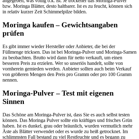
angegeben, was völlig o.k. ist. Je trockener das Moringa-Pulver
bzw. Moringa Blätter, desto haltbarer. Ist es zu feucht, können sich
in relativ kurzer Zeit Schimmelpilze bilden.
Moringa kaufen – Gewichtsangaben
prüfen
Es gibt immer wieder Hersteller oder Anbieter, die bei der
Füllmenge tricksen. Das ist bei Moringa-Pulver und Moringa-Samen
zu beobachten. Brutto wird dann für netto verkauft, um einen
besseren Preis zu erzielen. Wer so unseriös handelt, sollte von
vornherein gemieden werden. Anbieter sollten auch beim Verkauf
von größeren Mengen den Preis pro Gramm oder pro 100 Gramm
nennen.
Moringa-Pulver – Test mit eigenen
Sinnen
Das Schöne am Moringa-Pulver ist, dass Sie es auch selbst testen
können. Das Moringa Pulver sollte ein kräftiges und frisches Grün
haben. Ist es dunkel, grau oder bräunlich, wurden vermutlich mehr
Äste als Blätter verwendet oder es wurde zu heiß getrocknet. Im
schlimmsten Fall bestand zu viel Restfeuchte und es begann zu