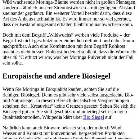
Wild wachsende Moringa-Bäume werden nicht in großen Plantagen,
sondern – ähnlich unserer Streuobstwiesen – mit genügend Abstand
zueinander gepflanzt. Ein weiterer Vorteil besteht darin, dass diese
Art des Anbaus nachhaltig ist. Es wird immer nur so viel geerntet,
dass der Bestand insgesamt erhalten bleibt und nachwachsen kann.
Doch mit dem Begriff „Wildwuchs“ werben viele Produkte – der
Begriff ist nicht geschützt oder einheitlich definiert und daher kaum
nachprüfbar. Auch eine Kombination mit dem Begriff Rohkost
macht es nicht besser. Rohkost bedeutet schlicht, dass die Ware nicht
über 40 °C erhitzt wurde, was bei Moringa-Pulver eh nicht der Fall
sein sollte.
Europäische und andere Biosiegel
Wenn Sie Moringa in Bioqualität kaufen, achten Sie auf die
richtigen Biosiegel. Denn es gibt sehr viele selbst ausgedachte Bio-
und Natursiegel. In diesem Bereich der falschen Versprechungen
scheinen der „Kreativität“ keine Grenzen gesetzt. Sehen Sie sich die
Biosiegel gut an. Sie sind geschützt und unterliegt sehr strengen
Qualitätskontrollen. Wikipedia klärt über
Bio-Siegel
auf.
Natürlich kann auch Bioware belastet sein, denn durch Wind,
Wasser und Kontakt mit konventionell hergestellten Produkten
können Schadstoffe auf unbelastete Produkte übergehen. Letzteres