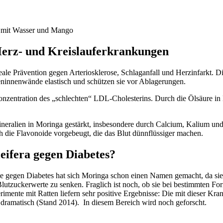
 mit Wasser und Mango
erz- und Kreislauferkrankungen
deale Prävention gegen Arteriosklerose, Schlaganfall und Herzinfarkt. D
ieninnenwände elastisch und schützen sie vor Ablagerungen.
nzentration des „schlechten“ LDL-Cholesterins. Durch die Ölsäure in 
ineralien in Moringa gestärkt, insbesondere durch Calcium, Kalium u
ch die Flavonoide vorgebeugt, die das Blut dünnflüssiger machen.
eifera gegen Diabetes?
egen Diabetes hat sich Moringa schon einen Namen gemacht, da sie hi
lutzuckerwerte zu senken. Fraglich ist noch, ob sie bei bestimmten Fo
rimente mit Ratten liefern sehr positive Ergebnisse: Die mit dieser Kr
 dramatisch (Stand 2014). In diesem Bereich wird noch geforscht.