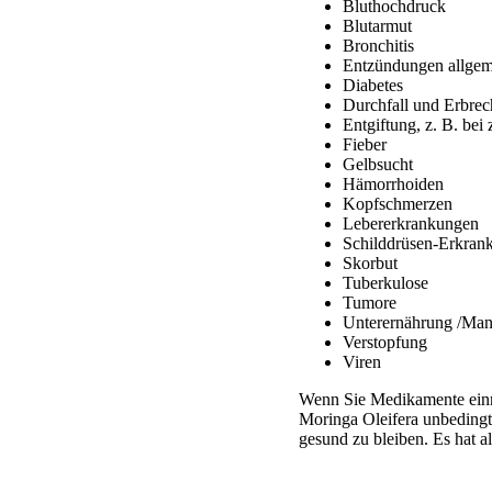
Bluthochdruck
Blutarmut
Bronchitis
Entzündungen allgem
Diabetes
Durchfall und Erbre
Entgiftung, z. B. be
Fieber
Gelbsucht
Hämorrhoiden
Kopfschmerzen
Lebererkrankungen
Schilddrüsen-Erkran
Skorbut
Tuberkulose
Tumore
Unterernährung /Man
Verstopfung
Viren
Wenn Sie Medikamente einn
Moringa Oleifera unbedingt 
gesund zu bleiben. Es hat 