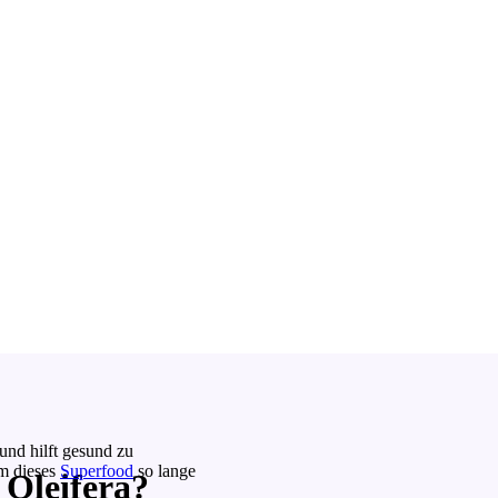
nd hilft gesund zu
um dieses
Superfood
so lange
 Oleifera?