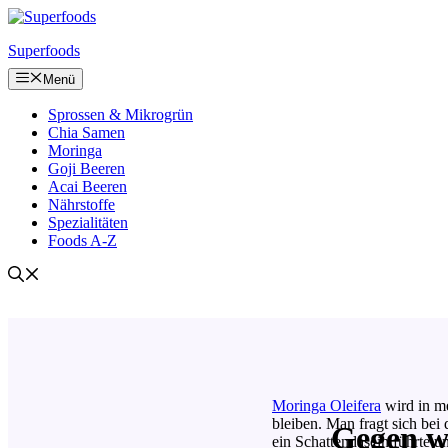
Zum
Inhalt
Superfoods
springen
Menü
Sprossen & Mikrogrün
Chia Samen
Moringa
Goji Beeren
Acai Beeren
Nährstoffe
Spezialitäten
Foods A-Z
Moringa Oleifera
wird in me
bleiben. Man fragt sich be
Gegen we
ein Schattendasein führte u