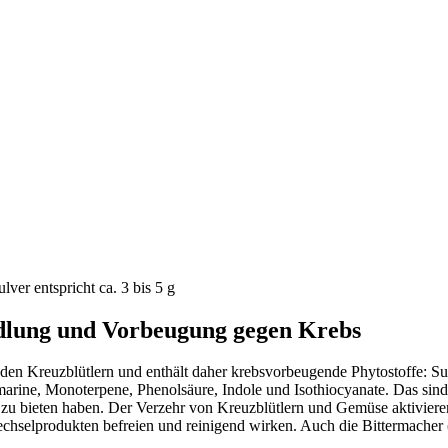
lver entspricht ca. 3 bis 5 g
lung und Vorbeugung gegen Krebs
den Kreuzblütlern und enthält daher krebsvorbeugende Phytostoffe: Su
marine, Monoterpene, Phenolsäure, Indole und Isothiocyanate. Das si
n zu bieten haben. Der Verzehr von Kreuzblütlern und Gemüse aktivie
echselprodukten befreien und reinigend wirken. Auch die Bittermacher 