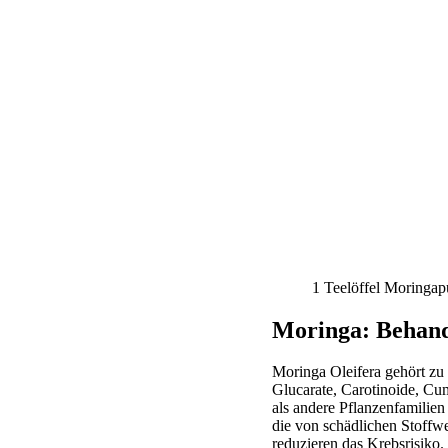
1 Teelöffel Moringapu
Moringa: Behand
Moringa Oleifera gehört zu 
Glucarate, Carotinoide, Cu
als andere Pflanzenfamilie
die von schädlichen Stoffw
reduzieren das Krebsrisiko.