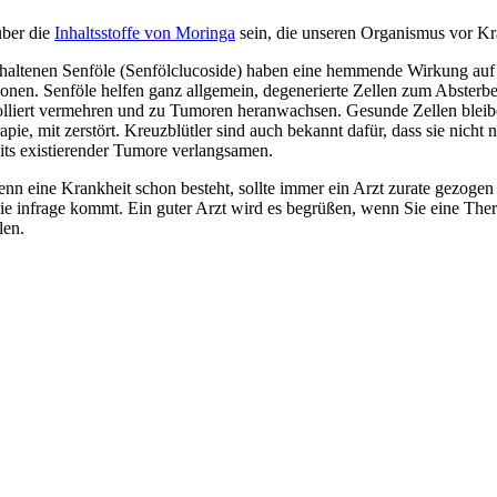
über die
Inhaltsstoffe von Moringa
sein, die unseren Organismus vor Kr
thaltenen Senföle (Senfölclucoside) haben eine hemmende Wirkung auf
nen. Senföle helfen ganz allgemein, degenerierte Zellen zum Absterben
trolliert vermehren und zu Tumoren heranwachsen. Gesunde Zellen bleib
apie, mit zerstört. Kreuzblütler sind auch bekannt dafür, dass sie nicht
ts existierender Tumore verlangsamen.
Wenn eine Krankheit schon besteht, sollte immer ein Arzt zurate gezoge
ie infrage kommt. Ein guter Arzt wird es begrüßen, wenn Sie eine Ther
len.