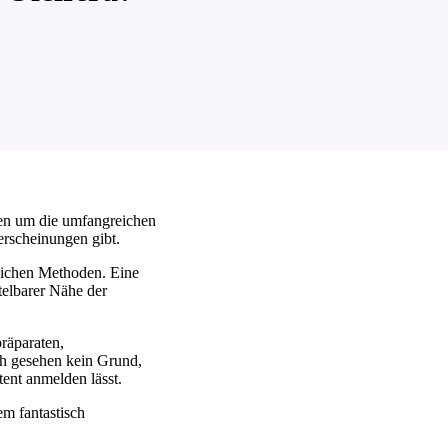
ten um die umfangreichen
erscheinungen gibt.
lichen Methoden. Eine
telbarer Nähe der
präparaten,
ch gesehen kein Grund,
ent anmelden lässt.
em fantastisch