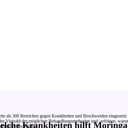
hr als 300 Bereichen gegen Krankheiten und Beschwerden eingesetzt u
i der Vielzahl der möglichen Behandlungsmethoden und -erfolgen, war
lche Krankheiten hilft Moringa
nd immer noch führt.