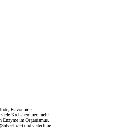
lfide, Flavonoide,
nd viele Krebshemmer, mehr
ren Enzyme im Organismus,
(Salvestrole) und Catechine