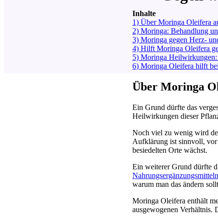
Inhalte
1)
Über Moringa Oleifera a
2)
Moringa: Behandlung u
3)
Moringa gegen Herz- un
4)
Hilft Moringa Oleifera g
5)
Moringa Heilwirkungen:
6)
Moringa Oleifera hilft b
Über Moringa Ol
Ein Grund dürfte das verge
Heilwirkungen dieser Pflan
Noch viel zu wenig wird de
Aufklärung ist sinnvoll, vo
besiedelten Orte wächst.
Ein weiterer Grund dürfte da
Nahrungsergänzungsmittel
warum man das ändern sollte
Moringa Oleifera enthält me
ausgewogenen Verhältnis. Da