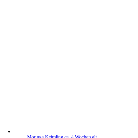
Moringa Keimling ca. 4 Wochen alt