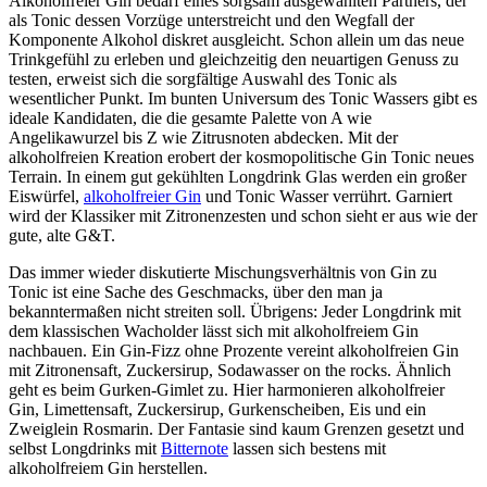
Alkoholfreier Gin bedarf eines sorgsam ausgewählten Partners, der
als Tonic dessen Vorzüge unterstreicht und den Wegfall der
Komponente Alkohol diskret ausgleicht. Schon allein um das neue
Trinkgefühl zu erleben und gleichzeitig den neuartigen Genuss zu
testen, erweist sich die sorgfältige Auswahl des Tonic als
wesentlicher Punkt. Im bunten Universum des Tonic Wassers gibt es
ideale Kandidaten, die die gesamte Palette von A wie
Angelikawurzel bis Z wie Zitrusnoten abdecken. Mit der
alkoholfreien Kreation erobert der kosmopolitische Gin Tonic neues
Terrain. In einem gut gekühlten Longdrink Glas werden ein großer
Eiswürfel,
alkoholfreier Gin
und Tonic Wasser verrührt. Garniert
wird der Klassiker mit Zitronenzesten und schon sieht er aus wie der
gute, alte G&T.
Das immer wieder diskutierte Mischungsverhältnis von Gin zu
Tonic ist eine Sache des Geschmacks, über den man ja
bekanntermaßen nicht streiten soll. Übrigens: Jeder Longdrink mit
dem klassischen Wacholder lässt sich mit alkoholfreiem Gin
nachbauen. Ein Gin-Fizz ohne Prozente vereint alkoholfreien Gin
mit Zitronensaft, Zuckersirup, Sodawasser on the rocks. Ähnlich
geht es beim Gurken-Gimlet zu. Hier harmonieren alkoholfreier
Gin, Limettensaft, Zuckersirup, Gurkenscheiben, Eis und ein
Zweiglein Rosmarin. Der Fantasie sind kaum Grenzen gesetzt und
selbst Longdrinks mit
Bitternote
lassen sich bestens mit
alkoholfreiem Gin herstellen.