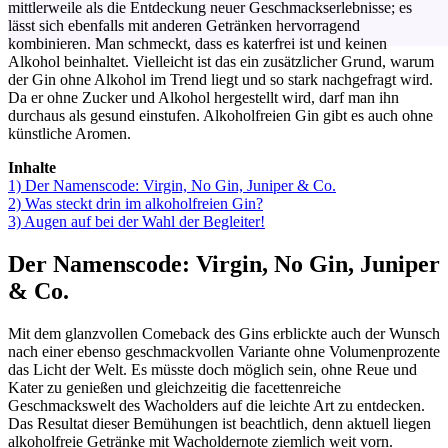
mittlerweile als die Entdeckung neuer Geschmackserlebnisse; es
lässt sich ebenfalls mit anderen Getränken hervorragend
kombinieren. Man schmeckt, dass es katerfrei ist und keinen
Alkohol beinhaltet. Vielleicht ist das ein zusätzlicher Grund, warum
der Gin ohne Alkohol im Trend liegt und so stark nachgefragt wird.
Da er ohne Zucker und Alkohol hergestellt wird, darf man ihn
durchaus als gesund einstufen. Alkoholfreien Gin gibt es auch ohne
künstliche Aromen.
Inhalte
1)
Der Namenscode: Virgin, No Gin, Juniper & Co.
2)
Was steckt drin im alkoholfreien Gin?
3)
Augen auf bei der Wahl der Begleiter!
Der Namenscode: Virgin, No Gin, Juniper
& Co.
Mit dem glanzvollen Comeback des Gins erblickte auch der Wunsch
nach einer ebenso geschmackvollen Variante ohne Volumenprozente
das Licht der Welt. Es müsste doch möglich sein, ohne Reue und
Kater zu genießen und gleichzeitig die facettenreiche
Geschmackswelt des Wacholders auf die leichte Art zu entdecken.
Das Resultat dieser Bemühungen ist beachtlich, denn aktuell liegen
alkoholfreie Getränke mit Wacholdernote ziemlich weit vorn.