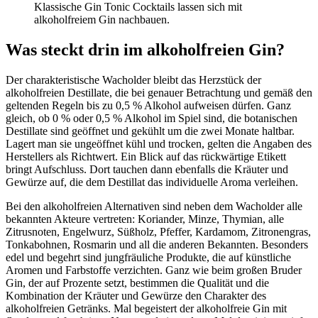
Klassische Gin Tonic Cocktails lassen sich mit
alkoholfreiem Gin nachbauen.
Was steckt drin im alkoholfreien Gin?
Der charakteristische Wacholder bleibt das Herzstück der
alkoholfreien Destillate, die bei genauer Betrachtung und gemäß den
geltenden Regeln bis zu 0,5 % Alkohol aufweisen dürfen. Ganz
gleich, ob 0 % oder 0,5 % Alkohol im Spiel sind, die botanischen
Destillate sind geöffnet und gekühlt um die zwei Monate haltbar.
Lagert man sie ungeöffnet kühl und trocken, gelten die Angaben des
Herstellers als Richtwert. Ein Blick auf das rückwärtige Etikett
bringt Aufschluss. Dort tauchen dann ebenfalls die Kräuter und
Gewürze auf, die dem Destillat das individuelle Aroma verleihen.
Bei den alkoholfreien Alternativen sind neben dem Wacholder alle
bekannten Akteure vertreten: Koriander, Minze, Thymian, alle
Zitrusnoten, Engelwurz, Süßholz, Pfeffer, Kardamom, Zitronengras,
Tonkabohnen, Rosmarin und all die anderen Bekannten. Besonders
edel und begehrt sind jungfräuliche Produkte, die auf künstliche
Aromen und Farbstoffe verzichten. Ganz wie beim großen Bruder
Gin, der auf Prozente setzt, bestimmen die Qualität und die
Kombination der Kräuter und Gewürze den Charakter des
alkoholfreien Getränks. Mal begeistert der alkoholfreie Gin mit