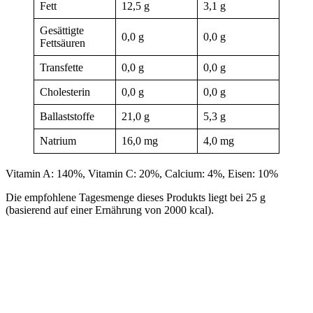
Fett
12,5 g
3,1 g
Gesättigte
0,0 g
0,0 g
Fettsäuren
Transfette
0,0 g
0,0 g
Cholesterin
0,0 g
0,0 g
Ballaststoffe
21,0 g
5,3 g
Natrium
16,0 mg
4,0 mg
Vitamin A: 140%, Vitamin C: 20%, Calcium: 4%, Eisen: 10%
Die empfohlene Tagesmenge dieses Produkts liegt bei 25 g
(basierend auf einer Ernährung von 2000 kcal).