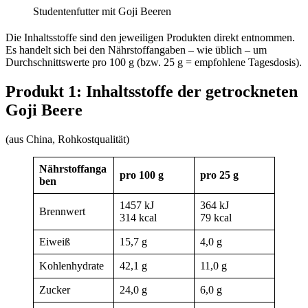
Studentenfutter mit Goji Beeren
Die Inhaltsstoffe sind den jeweiligen Produkten direkt entnommen.
Es handelt sich bei den Nährstoffangaben – wie üblich – um
Durchschnittswerte pro 100 g (bzw. 25 g = empfohlene Tagesdosis).
Produkt 1: Inhaltsstoffe der getrockneten
Goji Beere
(aus China, Rohkostqualität)
Nährstoffanga
pro 100 g
pro 25 g
ben
1457 kJ
364 kJ
Brennwert
314 kcal
79 kcal
Eiweiß
15,7 g
4,0 g
Kohlenhydrate
42,1 g
11,0 g
Zucker
24,0 g
6,0 g