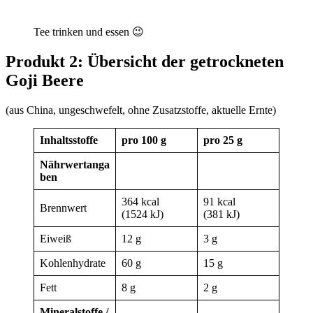
Tee trinken und essen 😉
Produkt 2: Übersicht der getrockneten
Goji Beere
(aus China, ungeschwefelt, ohne Zusatzstoffe, aktuelle Ernte)
Inhaltsstoffe
pro 100 g
pro 25 g
Nährwertanga
ben
364 kcal
91 kcal
Brennwert
(1524 kJ)
(381 kJ)
Eiweiß
12 g
3 g
Kohlenhydrate
60 g
15 g
Fett
8 g
2 g
Mineralstoffe /