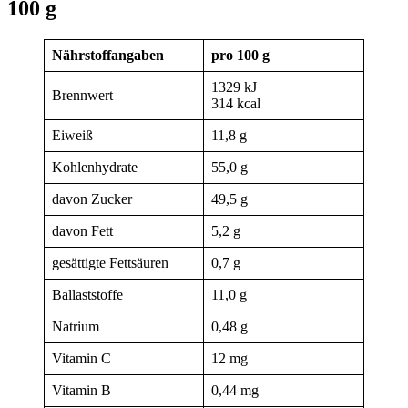
100 g
Nährstoffangaben
pro 100 g
1329 kJ
Brennwert
314 kcal
Eiweiß
11,8 g
Kohlenhydrate
55,0 g
davon Zucker
49,5 g
davon Fett
5,2 g
gesättigte Fettsäuren
0,7 g
Ballaststoffe
11,0 g
Natrium
0,48 g
Vitamin C
12 mg
Vitamin B
0,44 mg